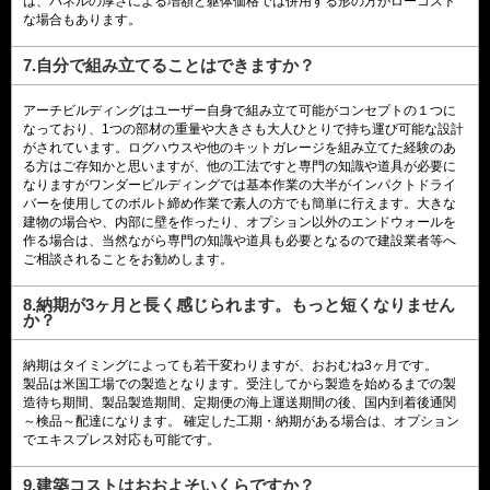
は、パネルの厚さによる増額と躯体価格では併用する形の方がローコスト
な場合もあります。
7.自分で組み立てることはできますか？
アーチビルディングはユーザー自身で組み立て可能がコンセプトの１つに
なっており、1つの部材の重量や大きさも大人ひとりで持ち運び可能な設計
がされています。ログハウスや他のキットガレージを組み立てた経験のあ
る方はご存知かと思いますが、他の工法ですと専門の知識や道具が必要に
なりますがワンダービルディングでは基本作業の大半がインパクトドライ
バーを使用してのボルト締め作業で素人の方でも簡単に行えます。大きな
建物の場合や、内部に壁を作ったり、オプション以外のエンドウォールを
作る場合は、当然ながら専門の知識や道具も必要となるので建設業者等へ
ご相談されることをお勧めします。
8.納期が3ヶ月と長く感じられます。もっと短くなりません
か？
納期はタイミングによっても若干変わりますが、おおむね3ヶ月です。
製品は米国工場での製造となります。受注してから製造を始めるまでの製
造待ち期間、製品製造期間、定期便の海上運送期間の後、国内到着後通関
～検品～配達になります。 確定した工期・納期がある場合は、オプション
でエキスプレス対応も可能です。
9.建築コストはおおよそいくらですか？