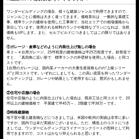
ワンダービルディングの場合、様々な建築ジャンルで利用できますので、
ジャンルごとに価格は大きく違ってきます。価格算出は 一般的な基礎工
事、標準ランクの建材を使用した工事例で、当社エリアでの相場価格から
算出しています。使用される材料のランクや複雑なプランになれば、当然
価格もUPします。また、セルフビルドにつきましてはこの限りではありま
せん。
①ガレージ・倉庫などのように内装仕上げ無しの場合
車２～４台用ガレージ、25坪程度の建物価格は坪25万程度です。鉄骨造で
すと、「真四角に近い形で 標準ランクの外壁材を使用した場合」と同コ
ストです。
1台用のガレージは、国内某メーカーの大量生産規格ものの“上級シリー
ズ”と同コストです。いずれにしましても、この高い資質を持ったワンダー
ビルディングは、ガレージや納屋として使用するには、贅沢かもしれませ
ん。
②住宅や店舗の場合
住宅や店舗のように内装仕上げをした場合は、既存工法と同コストで、20
坪以上の建物価格で 平屋建て坪45万～、2階建て坪38万～です。
③特殊建築物
地下室や覆土建造物などにつきましては、米国や欧州の実績は非常に多い
ですが、国内では未だ実績がございません。ただ、構造上のコストにつき
ましては、ワンダービルディングはライナーコンクリートの型枠として利
用できますので、コストはかなり抑えられると思います。