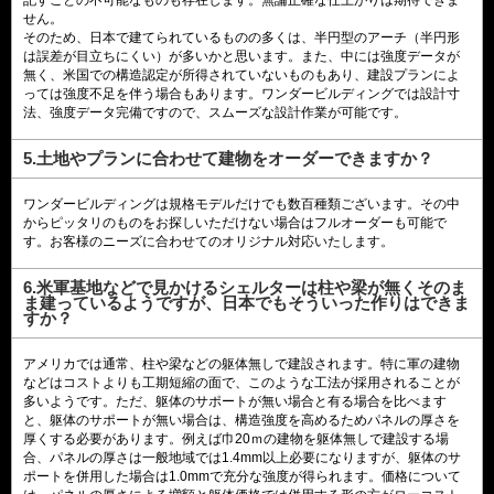
せん。
そのため、日本で建てられているものの多くは、半円型のアーチ（半円形
は誤差が目立ちにくい）が多いかと思います。また、中には強度データが
無く、米国での構造認定が所得されていないものもあり、建設プランによ
っては強度不足を伴う場合もあります。ワンダービルディングでは設計寸
法、強度データ完備ですので、スムーズな設計作業が可能です。
5.土地やプランに合わせて建物をオーダーできますか？
ワンダービルディングは規格モデルだけでも数百種類ございます。その中
からピッタリのものをお探しいただけない場合はフルオーダーも可能で
す。お客様のニーズに合わせてのオリジナル対応いたします。
6.米軍基地などで見かけるシェルターは柱や梁が無くそのま
ま建っているようですが、日本でもそういった作りはできま
すか？
アメリカでは通常、柱や梁などの躯体無しで建設されます。特に軍の建物
などはコストよりも工期短縮の面で、このような工法が採用されることが
多いようです。ただ、躯体のサポートが無い場合と有る場合を比べます
と、躯体のサポートが無い場合は、構造強度を高めるためパネルの厚さを
厚くする必要があります。例えば巾20ｍの建物を躯体無しで建設する場
合、パネルの厚さは一般地域では1.4mm以上必要になりますが、躯体のサ
ポートを併用した場合は1.0mmで充分な強度が得られます。価格について