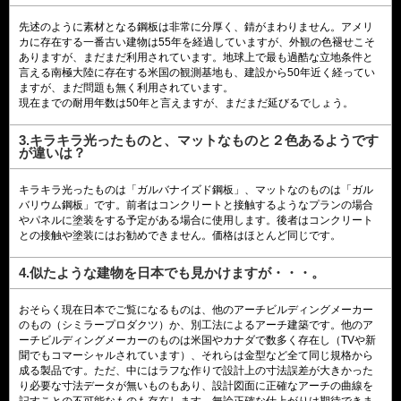
先述のように素材となる鋼板は非常に分厚く、錆がまわりません。アメリ
カに存在する一番古い建物は55年を経過していますが、外観の色褪せこそ
ありますが、まだまだ利用されています。地球上で最も過酷な立地条件と
言える南極大陸に存在する米国の観測基地も、建設から50年近く経ってい
ますが、まだ問題も無く利用されています。
現在までの耐用年数は50年と言えますが、まだまだ延びるでしょう。
3.キラキラ光ったものと、マットなものと２色あるようです
が違いは？
キラキラ光ったものは「ガルバナイズド鋼板」、マットなのものは「ガル
バリウム鋼板」です。前者はコンクリートと接触するようなプランの場合
やパネルに塗装をする予定がある場合に使用します。後者はコンクリート
との接触や塗装にはお勧めできません。価格はほとんど同じです。
4.似たような建物を日本でも見かけますが・・・。
おそらく現在日本でご覧になるものは、他のアーチビルディングメーカー
のもの（シミラープロダクツ）か、別工法によるアーチ建築です。他のア
ーチビルディングメーカーのものは米国やカナダで数多く存在し（TVや新
聞でもコマーシャルされています）、それらは金型など全て同じ規格から
成る製品です。ただ、中にはラフな作りで設計上の寸法誤差が大きかった
り必要な寸法データが無いものもあり、設計図面に正確なアーチの曲線を
記すことの不可能なものも存在します。無論正確な仕上がりは期待できま