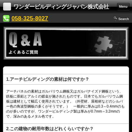
ワンダービルディングジャパン株式会社
Menu
058-325-8027
Search
1.アーチビルディングの素材は何ですか？
アーチパネルの素材はガルバリウム鋼板又はガルバナイズド鋼板という、
鉄板に亜鉛とアルミの鍍金が施されたものです。日本でもガルバリウム鋼
板は建材として幅広く使用されています。（外壁材、屋根材などのシルバ
ー色の角波型鋼板の多くがそうです。） 一般的に厚みは0.3～0.4mmのも
のが多いのですが、ワンダービルディング製は厚みが0.7mm～3.2mmの
で、深みのあるメタル色です。
2.この建物の耐用年数はどれくらいですか？