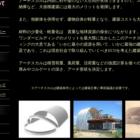
アーチスカルは内部に柱や梁のない大空間が実現できますので、
納庫など、大規模建築には最大のメリットを発揮します。
また、他躯体を併用せず、建物自体が軽量となり、建築コストも
ペー
材料の少量化・軽量化は 貴重な地球資源の保全につながります
ワンダービルディングのメリットを最大限に生かしたこのアーチ
ィングの大意である「いかに最小の資源を用いて、いかに最強の
及であり、これは現在社会で取り組んでいくべきECOを考えた建
アーチスカルは積雪荷重、風荷重、活荷重などの強度計算を個々
厚みやコルゲートの深さ、アーチ形状を決定します。
ンイ
※アーチスカルは建築条件によっては建築主事に事前協議が必要です。
レー