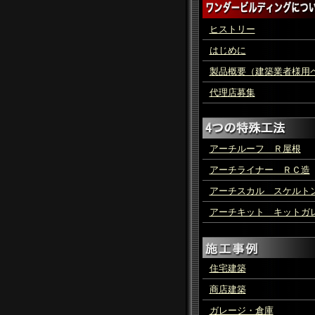
ヒストリー
はじめに
製品概要（建築業者様用
ジ）
代理店募集
アーチルーフ Ｒ屋根
アーチライナー ＲＣ造
アーチスカル スケルト
ンフィル
アーチキット キットガ
ジ
住宅建築
商店建築
ガレージ・倉庫