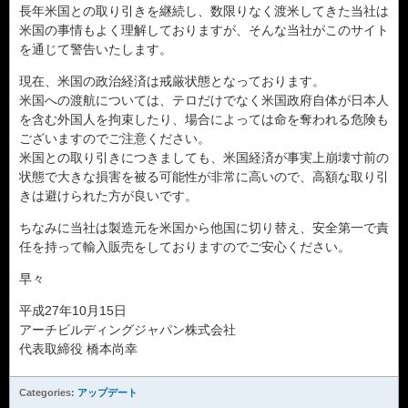
長年米国との取り引きを継続し、数限りなく渡米してきた当社は
米国の事情もよく理解しておりますが、そんな当社がこのサイト
を通じて警告いたします。
現在、米国の政治経済は戒厳状態となっております。
米国への渡航については、テロだけでなく米国政府自体が日本人
を含む外国人を拘束したり、場合によっては命を奪われる危険も
ございますのでご注意ください。
米国との取り引きにつきましても、米国経済が事実上崩壊寸前の
状態で大きな損害を被る可能性が非常に高いので、高額な取り引
きは避けられた方が良いです。
ちなみに当社は製造元を米国から他国に切り替え、安全第一で責
任を持って輸入販売をしておりますのでご安心ください。
早々
平成27年10月15日
アーチビルディングジャパン株式会社
代表取締役 橋本尚幸
Categories:
アップデート