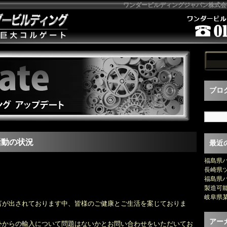
ワンダービルディングジャパン株式会
ブロ
活動の状況
最近
福島県
長崎県
福島県
製造可能
岐阜県
言が出されております中、皆様のご健康とご生活を案じておりま
アー
外からの輸入について問題はないかとお問い合わせをいただいてお